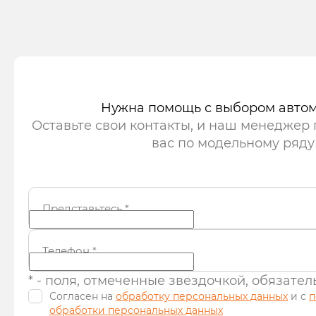
Записаться на тест-драйв
Записать
Нужна помощь с выбором авто
Оставьте свои контакты, и наш менеджер
вас по модельному ряду
Представьтесь
*
Телефон
*
* - поля, отмеченные звездочкой, обязате
Согласен на
обработку персональных данных
и c
п
обработки персональных данных