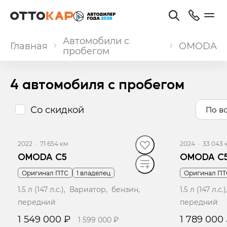
Автомобили с
Главная
OMODA
пробегом
4 автомобиля с пробегом
Со скидкой
По в
2022
·
71 654 км
2024
·
33 043 
OMODA C5
OMODA C
Оригинал ПТС
1 владелец
Оригинал ПТ
1.5 л (147 л.с.), Вариатор, бензин,
1.5 л (147 л.
передний
передний
1 549 000 ₽
1 789 000
1 599 000 ₽