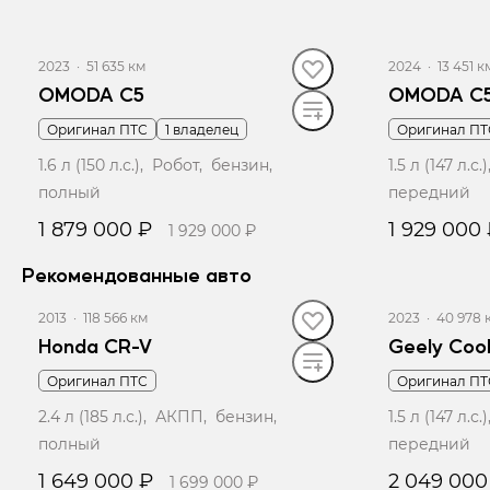
Записаться на тест-драйв
Записать
2023
·
51 635 км
2024
·
13 451 к
OMODA C5
OMODA C
Оригинал ПТС
1 владелец
Оригинал ПТ
1.6 л (150 л.с.), Робот, бензин,
1.5 л (147 л.
полный
передний
1 879 000 ₽
1 929 000
1 929 000 ₽
Рекомендованные авто
Записаться на тест-драйв
Записать
2013
·
118 566 км
2023
·
40 978 
Honda CR-V
Geely Coo
Оригинал ПТС
Оригинал ПТ
2.4 л (185 л.с.), АКПП, бензин,
1.5 л (147 л.
полный
передний
1 649 000 ₽
2 049 000
1 699 000 ₽