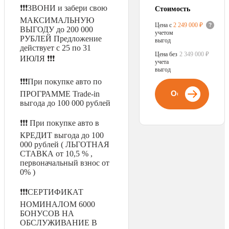
❗❗❗ЗВОНИ и забери свою
Стоимость
МАКСИМАЛЬНУЮ
Цена с
2 249 000 ₽
ВЫГОДУ до 200 000
учетом
РУБЛЕЙ Предложение
выгод
действует с 25 по 31
Цена без
2 349 000 ₽
ИЮЛЯ ❗❗❗
учета
выгод
❗❗❗При покупке авто по
Оставить заявк
ПРОГРАММЕ Trade-in
выгода до 100 000 рублей
❗❗❗ При покупке авто в
КРЕДИТ выгода до 100
000 рублей ( ЛЬГОТНАЯ
СТАВКА от 10,5 % ,
первоначальный взнос от
0% )
❗❗❗СЕРТИФИКАТ
НОМИНАЛОМ 6000
БОНУСОВ НА
ОБСЛУЖИВАНИЕ В