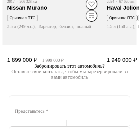
2017
·
206 328 км
2024
·
67 620 км
Nissan Murano
Haval Jolio
Оригинал ПТС
Оригинал ПТС
3.5 л (249 л.с.), Вариатор, бензин, полный
1.5 л (150 л.с.)
1 899 000 ₽
1 949 000 ₽
1 999 000 ₽
Забронировать этот автомобиль?
Оставьте свои контакты, чтобы мы зарезервировали за
Записаться на тест-драйв
Записать
вами автомобиль
Представьтесь
*