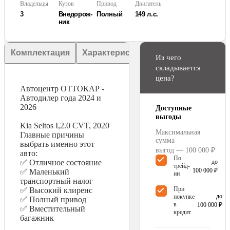
Владельцы
Кузов
Привод
Двигатель
3
Внедорож­
Полный
149 л.с.
ник
Комплектация
Характеристики
Описание
Из чего
складывается
цена?
Автоцентр ОТТОКАР -
Автодилер года 2024 и
2026
Доступные
выгоды
Kia Seltos I,2.0 CVT, 2020
Максимальная
Главные причины
сумма
выбрать именно этот
выгод — 100 000 ₽
авто:
По
до
✅ Отличное состояние
трейд-
100 000 ₽
✅ Маленький
ин
транспортный налог
При
✅ Высокий клиренс
до
покупке
✅ Полный привод
в
100 000 ₽
✅ Вместительный
кредит
багажник