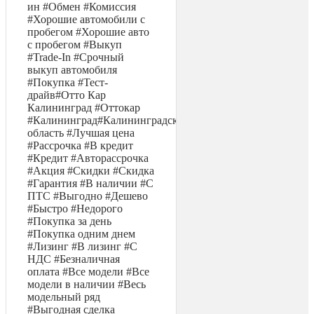
ин #Обмен #Комиссия
#Хорошие автомобили с
пробегом #Хорошие авто
с пробегом #Выкуп
#Trade-In #Срочный
выкуп автомобиля
#Покупка #Тест-
драйв#Отто Кар
Калининград #Оттокар
#Калининград#Калининградская
область #Лучшая цена
#Рассрочка #В кредит
#Кредит #Авторассрочка
#Акция #Скидки #Скидка
#Гарантия #В наличии #С
ПТС #Выгодно #Дешево
#Быстро #Недорого
#Покупка за день
#Покупка одним днем
#Лизинг #В лизинг #С
НДС #Безналичная
оплата #Все модели #Все
модели в наличии #Весь
модельный ряд
#Выгодная сделка