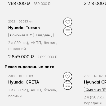
789 000 ₽
2 219 000 
839 000 ₽
Записаться на тест-драйв
Записать
2022
·
66 585 км
Hyundai Tucson
Оригинал ПТС
1 владелец
2 л (150 л.с.), АКПП, бензин,
передний
2 849 000 ₽
2 899 000 ₽
Рекомендованные авто
Записаться на тест-драйв
2018
·
181 808 км
2018
·
128 670 
Hyundai CRETA
Hyundai C
Оригинал ПТ
2 л (150 л.с.), АКПП, бензин,
полный
2 л (150 л.с
передний