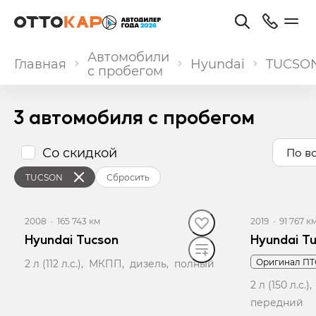
Автомобили
Главная
Hyundai
TUCSO
с пробегом
3 автомобиля с пробегом
Со скидкой
По в
TUCSON
Сбросить
2008
·
165 743 км
2019
·
91 767 к
Hyundai Tucson
Hyundai T
Оригинал ПТ
2 л (112 л.с.), МКПП, дизель, полный
2 л (150 л.с
передний