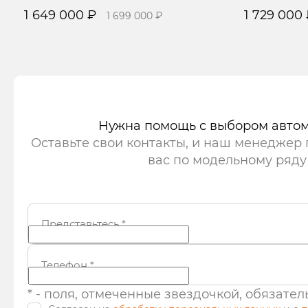
1 649 000 ₽
1 729 000
1 699 000 ₽
Записаться на тест-драйв
Записать
Нужна помощь с выбором авто
Оставьте свои контакты, и наш менеджер
вас по модельному ряду
Представьтесь
*
Телефон
*
* - поля, отмеченные звездочкой, обязате