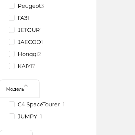
Peugeot
3
ГАЗ
1
JETOUR
1
JAECOO
1
Hongqi
2
KAIYI
7
Модель
C4 SpaceTourer
1
JUMPY
1