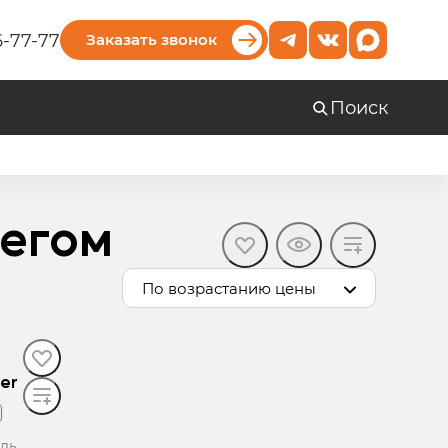
6-77-77
Заказать звонок
Поиск
бегом
По возрастанию цены
er
ель,