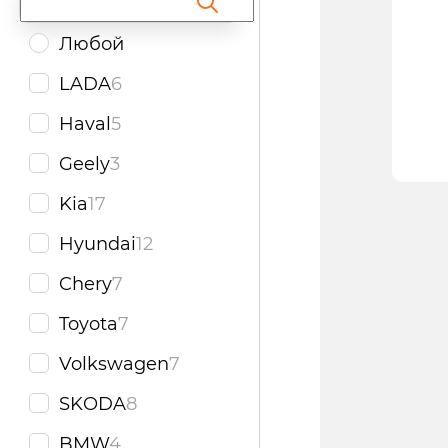
Поиск по фильтру
Любой
LADA
6
Haval
5
Geely
3
Kia
17
Hyundai
12
Chery
7
Toyota
7
Volkswagen
7
SKODA
8
BMW
4