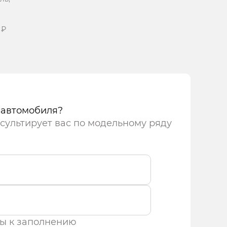
 ₽
йв
 автомобиля?
сультирует вас по модельному ряду
ны к заполнению