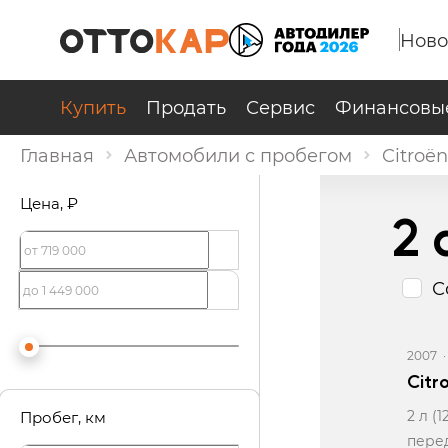
Ново
Купить
Продать
Сервис
Финансовые
Главная
Автомобили с пробегом
Citroën
Цена
, ₽
2 
С
2007
Citr
2 л (
Пробег
, км
пере