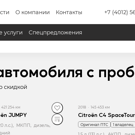
сти
О компании
Контакты
+7 (4012) 5
 услуги
Спецпредложения
автомобиля с про
о скидкой
·
421 254 км
2018
·
145 453 км
oën JUMPY
Citroën C4 SpaceTour
Оригинал ПТС
1 владелец
120 л.с.), МКПП, дизель,
дний
1.5 л (131 л.с.), АКПП, диз