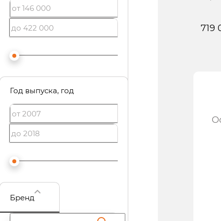
719 
Зап
Год выпуска
, год
О
Бренд