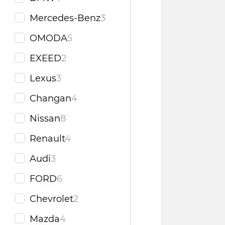
Mercedes‑Benz
3
OMODA
5
EXEED
2
Lexus
3
Changan
4
Nissan
8
Renault
4
Audi
3
FORD
6
Chevrolet
2
Mazda
4