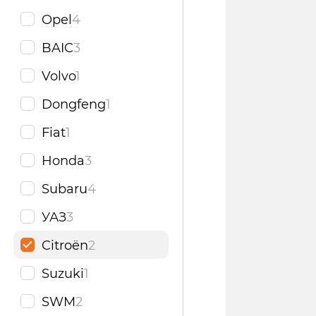
Opel
4
BAIC
3
Volvo
1
Dongfeng
1
Fiat
1
Honda
3
Subaru
4
УАЗ
3
Citroën
2
Suzuki
1
SWM
2